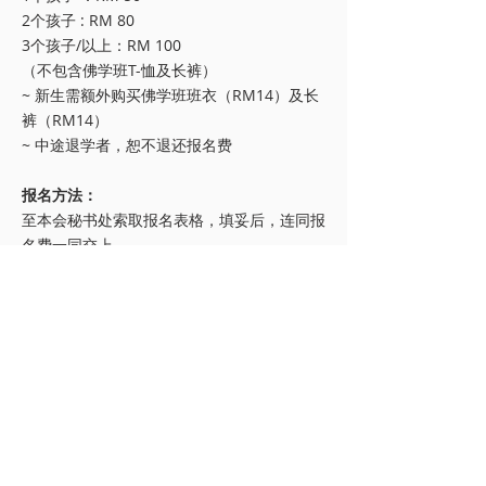
2个孩子 : RM 80
3个孩子/以上：RM 100
（不包含佛学班T-恤及长裤）
~ 新生需额外购买佛学班班衣（RM14）及长
裤（RM14）
~ 中途退学者，恕不退还报名费
报名方法：
至本会秘书处索取报名表格，填妥后，连同报
名费一同交上。
注意事项：
1 开课当日，家长必须陪同贵子弟一起出席。
家长听开示/聆听汇报，而孩子上课。
2 学生自备开水（请在水壶上写上名字），文
具和簿子
敬请家长准时中午12:30接孩子，谢谢合作！