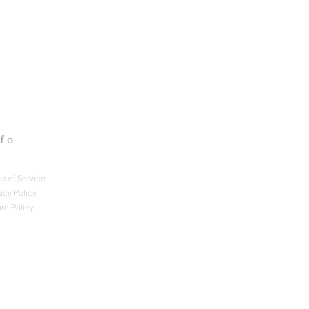
fo
of Service
y Policy
n Policy