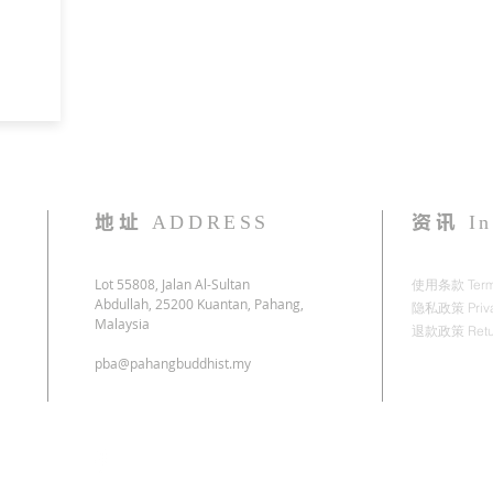
地址
ADDRESS
资讯
In
Lot 55808, Jalan Al-Sultan
使用条款 Terms 
Abdullah, 25200
Kuantan, Pahang,
隐私政策 Privac
Malaysia
退款政策 Retur
pba@pahangbuddhist.my