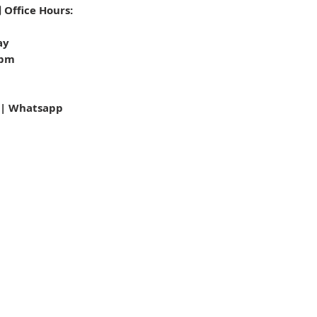
fice Hours:
ay
0pm
 | Whatsapp